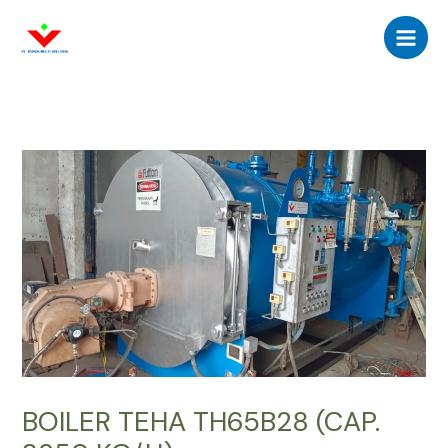
Skip
Main
to
Men
content
BOILER TEHA TH65B28 (CAP.