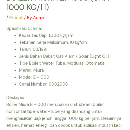
1000 KG/H)
/
Produk
/ By
Admin
Spesifikasi Utama:
Kapasitas Uap: 1.000 kg/jam
Tekanan Kerja Maksimum: 10 kg/cm²
Tahun: 03/1991
Jenis Bahan Bakar: Gas Alam / Solar (Light Oil)
Tipe Boiler: Water Tube, Modulasi Otomatis
Merek: Miura
Model: EI–1000
Serial Number: 6002008
Deskripsi:
Boiler Miura EI–1000 merupakan unit steam boiler
horizontal tipe water-tube yang dirancang untuk
menghasilkan uap jenuh hingga 1.000 kg per jam. Desainnya
efisien, hemat energi, dan cocok untuk aplikasi industri kecil