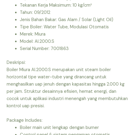
Tekanan Kerja Maksimum: 10 kg/cm²
Tahun: 09/2012
Jenis Bahan Bakar: Gas Alam / Solar (Light Oil)
Tipe Boiler: Water Tube, Modulasi Otomatis
Merek: Miura
Model: Al.2000.S
Serial Number: 7001863
Deskripsi:
Boiler Miura Al.2000.S merupakan unit steam boiler
horizontal tipe water-tube yang dirancang untuk
menghasilkan uap jenuh dengan kapasitas hingga 2.000 kg
per jam. Struktur desainnya efisien, hemat energi, dan
cocok untuk aplikasi industri menengah yang membutuhkan
kontrol uap presisi.
Package Includes:
Boiler main unit lengkap dengan burner
Control panel & sistem pengaman otomatis